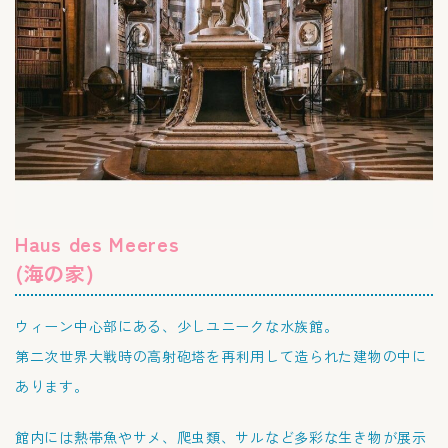
Haus des Meeres
(海の家)
ウィーン中心部にある、少しユニークな水族館。
第二次世界大戦時の
高射砲塔を再利用
して造られた建物の中に
あります。
館内には熱帯魚やサメ、爬虫類、サルなど多彩な生き物が展示